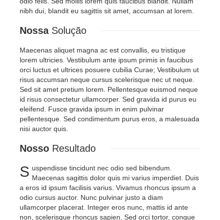
odio felis. Sed mollis lorem quis faucibus blandit. Nullam
nibh dui, blandit eu sagittis sit amet, accumsan at lorem.
Nossa
Solução
Maecenas aliquet magna ac est convallis, eu tristique
lorem ultricies. Vestibulum ante ipsum primis in faucibus
orci luctus et ultrices posuere cubilia Curae; Vestibulum ut
risus accumsan neque cursus scelerisque nec ut neque.
Sed sit amet pretium lorem. Pellentesque euismod neque
id risus consectetur ullamcorper. Sed gravida id purus eu
eleifend. Fusce gravida ipsum in enim pulvinar
pellentesque. Sed condimentum purus eros, a malesuada
nisi auctor quis.
Nosso
Resultado
S
uspendisse tincidunt nec odio sed bibendum.
Maecenas sagittis dolor quis mi varius imperdiet. Duis
a eros id ipsum facilisis varius. Vivamus rhoncus ipsum a
odio cursus auctor. Nunc pulvinar justo a diam
ullamcorper placerat. Integer eros nunc, mattis id ante
non, scelerisque rhoncus sapien. Sed orci tortor, congue