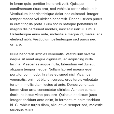
in lorem quis, porttitor hendrerit velit. Quisque
condimentum risus erat, sed vehicula tortor tristique in.
Vestibulum lobortis tristique dolor nec euismod. Integer
tempor massa vel ultrices hendrerit. Donec ultrices purus
in erat fringilla porta. Cum sociis natoque penatibus et
magnis dis parturient montes, nascetur ridiculus mus.
Pellentesque enim ante, molestie a magna id, malesuada
eleifend nibh. Vestibulum pellentesque sed purus nec
ornare.
Nulla hendrerit ultricies venenatis. Vestibulum viverra
neque sit amet augue dignissim, ac adipiscing nulla
lacinia. Maecenas augue nulla, bibendum vel dui eu,
aliquam tempor neque. Nullam laoreet magna eget
porttitor commodo. In vitae euismod nisl. Vivamus
venenatis, enim et blandit cursus, eros turpis vulputate
tortor, in mollis diam lectus at ante. Donec venenatis
lorem vitae urna consectetur ultricies. Aenean cursus
tincidunt lectus vitae posuere. Quisque et dictum justo.
Integer tincidunt ante enim, in fermentum enim tincidunt
id. Curabitur turpis diam, aliquet vel semper sed, molestie
faucibus tellus.