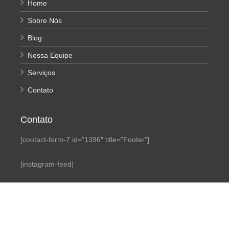
Home
Sobre Nós
Blog
Nossa Equipe
Serviços
Contato
Contato
[contact-form-7 id=”1396″ title=”Footer”]
[instagram-feed]
Copyright © 2026. Todos Direitos Reservados. Desenvolvido
por
Mais Vendas com Marketing
Facebook
/
Twitter