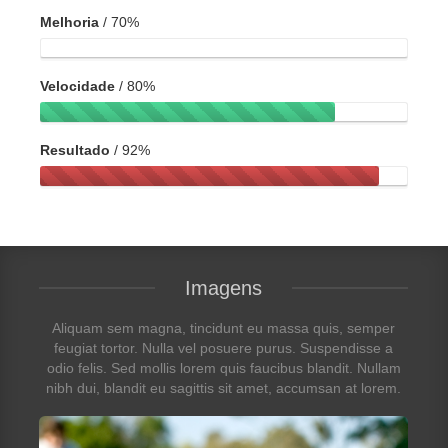
Melhoria
/ 70%
Velocidade
/ 80%
Resultado
/ 92%
Imagens
Aliquam sem magna, tincidunt eu massa quis, semper
feugiat tortor. Nulla vel posuere purus. Suspendisse a
odio felis. Sed mollis lorem quis faucibus blandit. Nullam
nibh dui, blandit eu sagittis sit amet, accumsan at lorem.