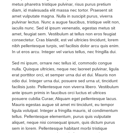
metus pharetra tristique pulvinar, risus purus pretium
diam, id malesuada elit massa nec tortor. Praesent sit
amet vulputate magna. Nulla in suscipit purus, viverra
pulvinar lectus. Nunc a augue faucibus, tristique velit non,
iaculis nunc. Sed id ipsum venenatis, egestas metus sit
amet, feugiat sem. Vestibulum at tellus non eros feugiat
consectetur. Cras blandit, est vel ultricies tincidunt, lorem
nibh pellentesque turpis, vel facilisis dolor arcu quis enim.
In ut eros arcu. Integer vel varius tellus, nec fringilla dui.
Sed mi ipsum, ornare nec tellus id, commodo congue
nulla. Quisque ultricies, neque nec laoreet pulvinar, ligula
erat porttitor orci, et semper urna dui et dui. Mauris non
odio dui. Integer urna dui, posuere sed urna ut, tincidunt
facilisis justo. Pellentesque non viverra libero. Vestibulum
ante ipsum primis in faucibus orci luctus et ultrices
posuere cubilia Curae; Aliquam eget pellentesque lacus.
Mauris egestas augue sit amet mi tincidunt, eu tempor
ligula volutpat. Integer a fringilla mauris, id condimentum
tellus. Pellentesque elementum, purus quis vulputate
aliquet, neque nisi consequat ipsum, quis dictum purus
sem in lorem. Pellentesque habitant morbi tristique