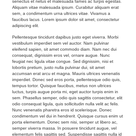
senectus et netus et malesuada fames ac turpis egestas.
Aliquam vitae malesuada ipsum. Curabitur aliquam erat
sem, a condimentum urna ultrices vitae. Vivamus a
faucibus lacus. Lorem ipsum dolor sit amet, consectetur
adipiscing elit.
Pellentesque tincidunt dapibus justo eget viverra. Morbi
vestibulum imperdiet sem vel auctor. Nam pulvinar
eleifend sapien, sit amet commodo diam. Nam nec dui
consequat, dignissim eros vel, ornare augue. Nunc
feugiat nec ligula vitae congue. Sed dignissim, nisi et
lobortis pretium, justo nulla pulvinar dui, sit amet
accumsan erat arcu et magna. Mauris ultrices venenatis
imperdiet. Donec sed eros porta, pellentesque odio quis,
tempus tortor. Quisque faucibus, metus non ultrices
luctus, turpis augue porta mi, eget auctor turpis enim in
sem. Phasellus semper, odio quis sagittis consectetur, elit
odio consequat ligula, quis sollicitudin nulla velit ac felis.
Nunc venenatis pharetra eros id scelerisque. Donec
condimentum vel dui in hendrerit. Quisque cursus enim ut
porta elementum. Donec sem nisi, semper ut libero ac,
semper viverra massa. In posuere tincidunt augue, vel
elementum felis sagittis sed. Suspendisse sagittis nulla id